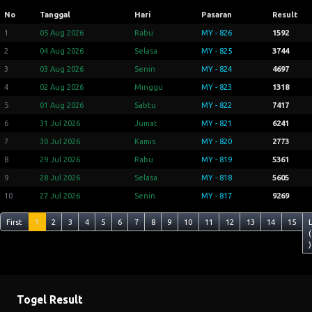
No
Tanggal
Hari
Pasaran
Result
1
05 Aug 2026
Rabu
MY - 826
1592
2
04 Aug 2026
Selasa
MY - 825
3744
3
03 Aug 2026
Senin
MY - 824
4697
4
02 Aug 2026
Minggu
MY - 823
1318
5
01 Aug 2026
Sabtu
MY - 822
7417
6
31 Jul 2026
Jumat
MY - 821
6241
7
30 Jul 2026
Kamis
MY - 820
2773
8
29 Jul 2026
Rabu
MY - 819
5361
9
28 Jul 2026
Selasa
MY - 818
5605
10
27 Jul 2026
Senin
MY - 817
9269
First
1
2
3
4
5
6
7
8
9
10
11
12
13
14
15
(
)
Togel Result