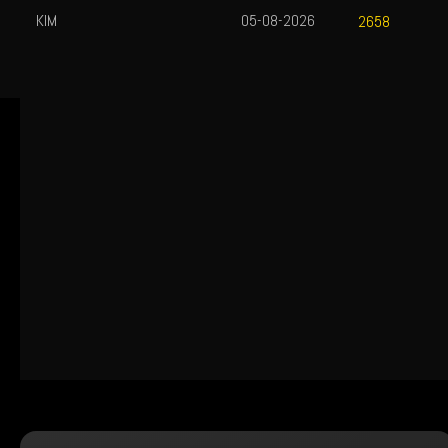
KIM
05-08-2026
2658