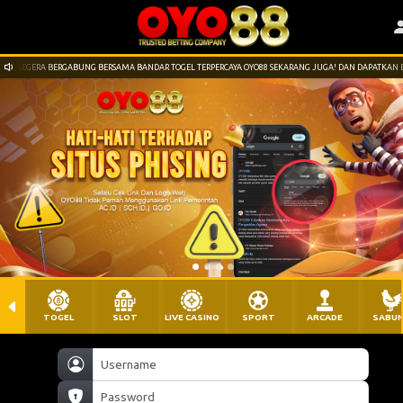
SEGERA BERGABUNG BERSAMA BANDAR TOGEL TERPERCAYA OYO88 SEKARANG JUGA! DAN DAPATKA
TOGEL
SLOT
LIVE CASINO
SPORT
ARCADE
SABU