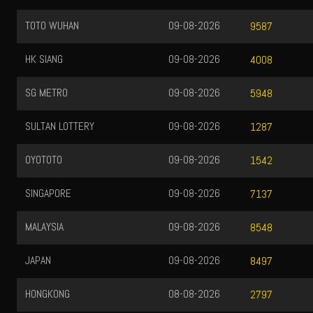
TOTO WUHAN
09-08-2026
9587
HK SIANG
09-08-2026
4008
SG METRO
09-08-2026
5948
SULTAN LOTTERY
09-08-2026
1287
OYOTOTO
09-08-2026
1542
SINGAPORE
09-08-2026
7137
MALAYSIA
09-08-2026
8548
JAPAN
09-08-2026
8497
HONGKONG
08-08-2026
2797