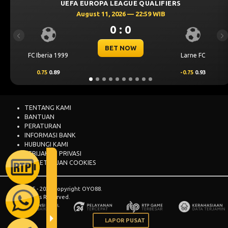
UEFA EUROPA LEAGUE QUALIFIERS
August 11, 2026 — 22:59 WIB
0 : 0
Previous
Ne
BET NOW
999
Larne FC
Sevilla
-0.75
0.93
0.25
0.95
TENTANG KAMI
BANTUAN
PERATURAN
INFORMASI BANK
HUBUNGI KAMI
KEBIJAKAN PRIVASI
PERSETUJUAN COOKIES
© 2015 - 2026 Copyright OYO88.
All Rights Reserved.
LAPOR PUSAT